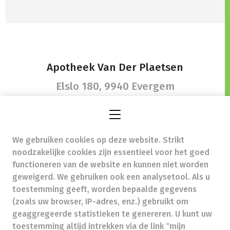
Apotheek Van Der Plaetsen
Elslo 180,
9940 Evergem
We gebruiken cookies op deze website. Strikt
info@apotheekvanderplaetsen.be
-
noodzakelijke cookies zijn essentieel voor het goed
Ondernemingsnummer (BTW nr.) (BE)0810650477
functioneren van de website en kunnen niet worden
Beroepstitel:
Apotheker werkzaam in België
geweigerd. We gebruiken ook een analysetool. Als u
toestemming geeft, worden bepaalde gegevens
Beroepsvereniging:
Algemene Pharmaceutische
Bond
autorisatienummer FAGG 441904
(zoals uw browser, IP-adres, enz.) gebruikt om
Valt onder toezicht van de Orde der Apothekers,
geaggregeerde statistieken te genereren. U kunt uw
02/537.42.67, Henri Jasparlaan 94 1060 Brussel
toestemming altijd intrekken via de link “mijn